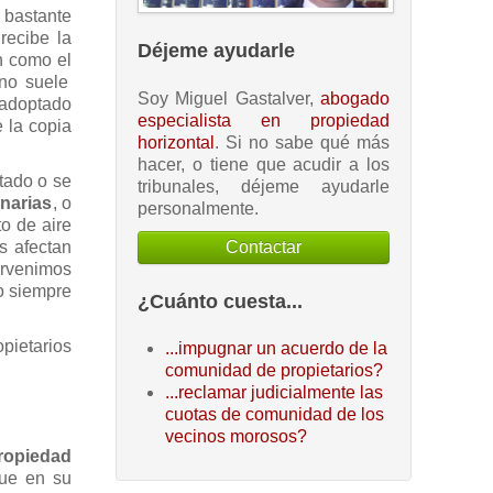
 bastante
recibe la
Déjeme ayudarle
n como el
no suele
Soy Miguel Gastalver,
abogado
 adoptado
especialista en propiedad
 la copia
horizontal
. Si no sabe qué más
hacer, o tiene que acudir a los
tado o se
tribunales, déjeme ayudarle
inarias
, o
personalmente.
to de aire
Contactar
s afectan
ervenimos
no siempre
¿Cuánto cuesta...
pietarios
...impugnar un acuerdo de la
comunidad de propietarios?
...reclamar judicialmente las
cuotas de comunidad de los
vecinos morosos?
Propiedad
que en su