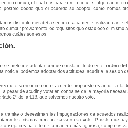
entido común, el cuál nos hará sentir o intuir si algún acuerdo 
ad posible desde que el acuerdo se adopte, como hemos di
tamos disconformes deba ser necesariamente realizada ante e
te cumplir previamente los requisitos que establece el mismo a
eamos cuáles son estos.
ción.
 se pretende adoptar porque consta incluido en el
orden del 
sta noticia, podemos adoptar dos actitudes, acudir a la sesión d
vecino disconforme con el acuerdo propuesto es acudir a la J
Si a pesar de acudir y votar en contra se da la mayoría necesar
artado 2º del art.18, que salvemos nuestro voto.
a trámite o desestiman las impugnaciones de acuerdos reali
ptaron los mismos pero no ‘salvaron su voto’. Puesto que hay
 aconsejamos hacerlo de la manera más rigurosa, comprensiva