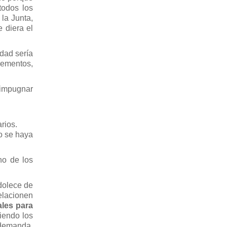
todos los
la Junta,
 diera el
dad sería
lementos,
 impugnar
rios.
 o se haya
no de los
adolece de
relacionen
les para
iendo los
 demanda,