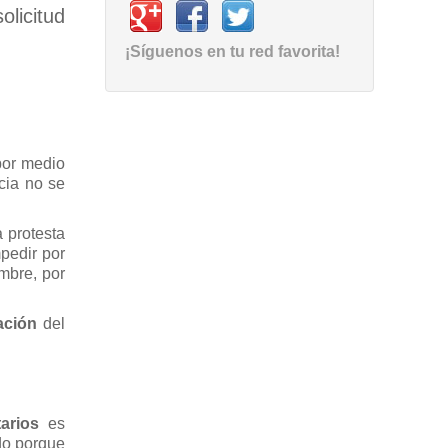
olicitud
¡Síguenos en tu red favorita!
por medio
cia no se
 protesta
pedir por
mbre, por
ación
del
arios
es
do porque