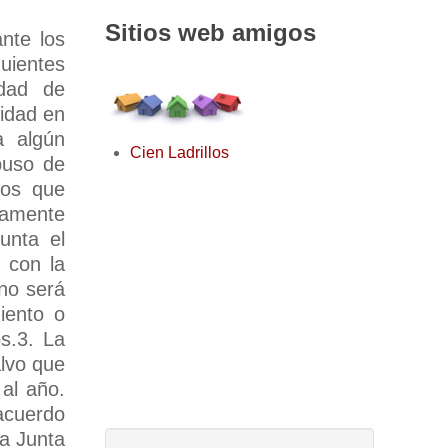
Sitios web amigos
ante los
guientes
idad de
nidad en
a algún
Cien Ladrillos
buso de
ios que
idamente
unta el
s con la
no será
iento o
os.3. La
alvo que
 al año.
 acuerdo
la Junta