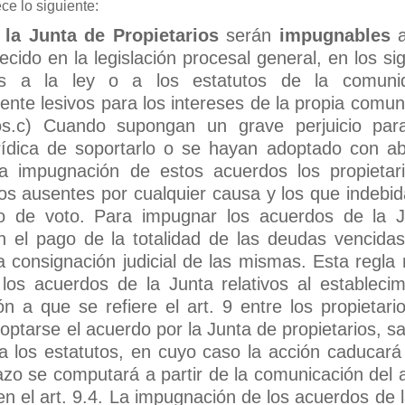
ce lo siguiente:
la Junta de Propietarios
serán
impugnables
cido en la legislación procesal general, en los si
os a la ley o a los estatutos de la comun
ente lesivos para los intereses de la propia comu
ios.c) Cuando supongan un grave perjuicio par
urídica de soportarlo o se hayan adoptado con a
la impugnación de estos acuerdos los propietar
los ausentes por cualquier causa y los que indeb
o de voto. Para impugnar los acuerdos de la J
en el pago de la totalidad de las deudas vencida
 consignación judicial de las mismas. Esta regla 
los acuerdos de la Junta relativos al establecim
ón a que se refiere el art. 9 entre los propietari
ptarse el acuerdo por la Junta de propietarios, s
 a los estatutos, en cuyo caso la acción caducará
lazo se computará a partir de la comunicación del
n el art. 9.4. La impugnación de los acuerdos de 