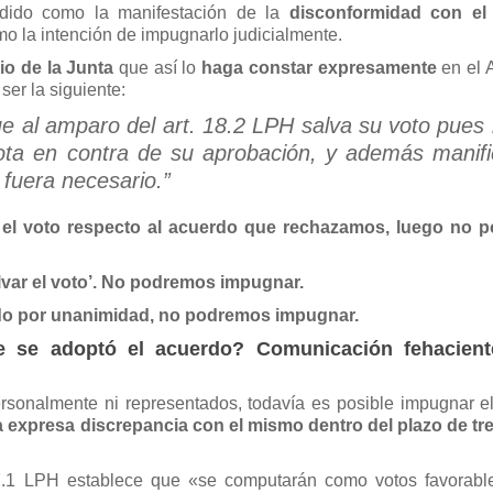
ndido como la manifestación de la
disconformidad con el
omo la intención de impugnarlo judicialmente.
io de la Junta
que así lo
haga constar expresamente
en el 
ser la siguiente:
e al amparo del art. 18.2 LPH salva su voto pues 
ota en contra de su aprobación, y además manifi
 fuera necesario.”
 el voto respecto al acuerdo que rechazamos, luego no 
alvar el voto’. No podremos impugnar.
ado por unanimidad, no podremos impugnar.
e se adoptó el acuerdo? Comunicación fehacient
ersonalmente ni representados, todavía es posible impugnar e
 expresa discrepancia con el mismo dentro del plazo de tre
17.1 LPH establece que «se computarán como votos favorabl