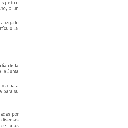
es justo o
cho, a un
l Juzgado
rtículo 18
día de la
e la Junta
unta para
ia para su
zadas por
 diversas
 de todas