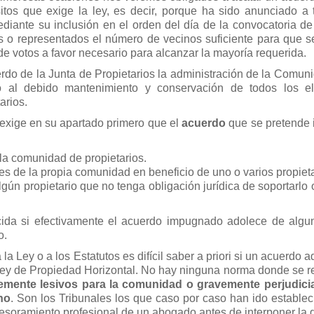
tos que exige la ley, es decir, porque ha sido anunciado a 
iante su inclusión en el orden del día de la convocatoria de 
 o representados el número de vecinos suficiente para que se
e votos a favor necesario para alcanzar la mayoría requerida.
rdo de la Junta de Propietarios la administración de la Comuni
io al debido mantenimiento y conservación de todos los e
arios.
l exige en su apartado primero que el
acuerdo
que se pretende
 la comunidad de propietarios.
es de la propia comunidad en beneficio de uno o varios propieta
lgún propietario que no tenga obligación jurídica de soportarlo
ida si efectivamente el acuerdo impugnado adolece de algu
o.
a Ley o a los Estatutos es difícil saber a priori si un acuerdo 
la Ley de Propiedad Horizontal. No hay ninguna norma donde se 
mente lesivos para la comunidad o gravemente perjudicia
ho
. Son los Tribunales los que caso por caso han ido establec
sesoramiento profesional de un abogado antes de interponer la