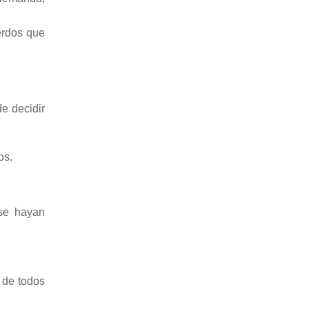
erdos que
de decidir
os.
 se hayan
a de todos