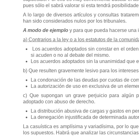
pues sólo el sabrá valorar si esta tendrá posibilidade
A lo largo de diversos artículos y consultas trata
han sido considerados nulos por los tribunales.
A modo de ejemplo
y para que pueda hacerse una id
a) Contrarios a la ley o a los estatutos de la comunid
Los acuerdos adoptados sin constar en el orden d
si acuden o no al debate del mismo.
Los acuerdos adoptados sin la unanimidad que ex
b) Que resulten gravemente lesivo para los intereses
La condonación de las deudas por cuotas de co
La autorización de uso en exclusiva de un elemen
c) Que supongan un grave perjuicio para algún pr
adoptado con abuso de derecho.
La distribución abusiva de cargas y gastos en per
La denegación injustificada de determinada autor
La casuística es amplísima y variadísima, por lo qu
los supuestos. Habrá que analizar las circunstancia