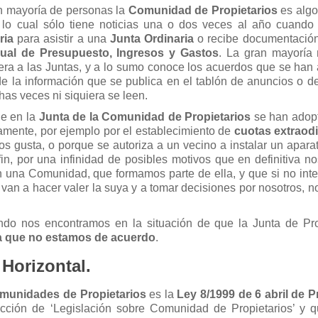
n mayoría de personas la
Comunidad de Propietarios
es algo
 lo cual sólo tiene noticias una o dos veces al año cuando 
ria
para asistir a una
Junta Ordinaria
o recibe documentació
ual de Presupuesto, Ingresos y Gastos
. La gran mayoría 
uiera a las Juntas, y a lo sumo conoce los acuerdos que se han
e la información que se publica en el tablón de anuncios o de
as veces ni siquiera se leen.
e en la
Junta de la Comunidad de Propietarios
se han adop
amente, por ejemplo por el establecimiento de
cuotas extraod
os gusta, o porque se autoriza a un vecino a instalar un apara
in, por una infinidad de posibles motivos que en definitiva no
n una Comunidad, que formamos parte de ella, y que si no int
 van a hacer valer la suya y a tomar decisiones por nosotros, 
do nos encontramos en la situación de que la Junta de Pro
la que no estamos de acuerdo
.
 Horizontal.
munidades de Propietarios
es la
Ley 8/1999 de 6 abril de 
ección de ‘Legislación sobre Comunidad de Propietarios’ y 