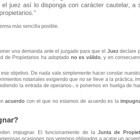
l juez así lo disponga con carácter cautelar, a s
ropietarios.”
forma más sencilla posible.
rponer una demanda ante el juzgado para que el
Juez
declare 
d de Propietarios ha adoptado
no es válido
, y en consecuen
r ese objetivo. De nada vale simplemente hacer constar nuestra
ientos notariales exigiendo que no se lleve a la práctica, im
pidiendo la entrada de operarios-, o ponernos en huelga de ha
 un
acuerdo
con el que no estamos de acuerdo es la
impugn
gnar?
den impugnar. El funcionamiento de la
Junta de Propiet
umerosas ocasiones nos veremos obligados a acatar un acuer