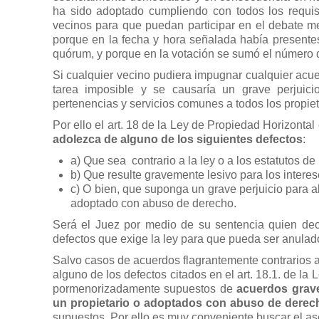
ha sido adoptado cumpliendo con todos los requisi
vecinos para que puedan participar en el debate med
porque en la fecha y hora señalada había presentes
quórum, y porque en la votación se sumó el número d
Si cualquier vecino pudiera impugnar cualquier acue
tarea imposible y se causaría un grave perjuic
pertenencias y servicios comunes a todos los propiet
Por ello el art. 18 de la Ley de Propiedad Horizonta
adolezca de alguno de los siguientes defectos
:
a) Que sea contrario a la ley o a los estatutos de
b) Que resulte gravemente lesivo para los interes
c) O bien, que suponga un grave perjuicio para a
adoptado con abuso de derecho.
Será el Juez por medio de su sentencia quien dec
defectos que exige la ley para que pueda ser anulad
Salvo casos de acuerdos flagrantemente contrarios a l
alguno de los defectos citados en el art. 18.1. de 
pormenorizadamente supuestos de
acuerdos grave
un propietario o adoptados con abuso de derec
supuestos. Por ello es muy conveniente buscar el a