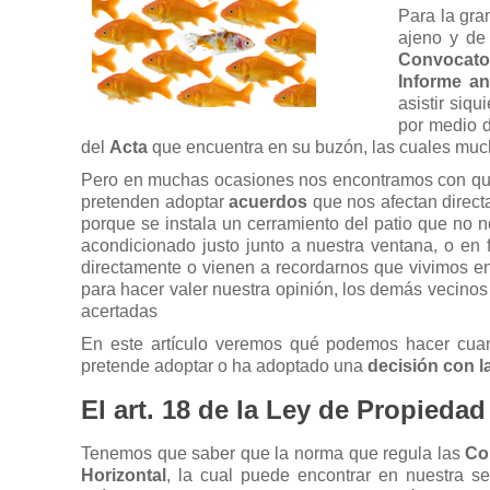
Para la gra
ajeno y de
Convocato
Informe an
asistir siq
por medio d
del
Acta
que encuentra en su buzón, las cuales much
Pero en muchas ocasiones nos encontramos con qu
pretenden adoptar
acuerdos
que nos afectan direct
porque se instala un cerramiento del patio que no n
acondicionado justo junto a nuestra ventana, o en f
directamente o vienen a recordarnos que vivimos e
para hacer valer nuestra opinión, los demás vecinos
acertadas
En este artículo veremos qué podemos hacer cuan
pretende adoptar o ha adoptado una
decisión con 
El art. 18 de la Ley de Propiedad
Tenemos que saber que la norma que regula las
Co
Horizontal
, la cual puede encontrar en nuestra s