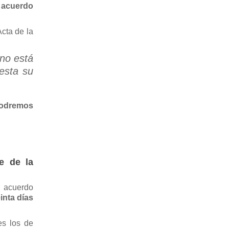
 acuerdo
Acta de la
no está
esta su
podremos
e de la
l acuerdo
inta días
es los de